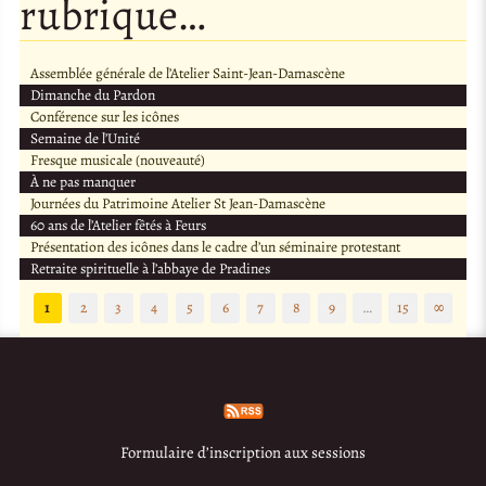
rubrique…
Assemblée générale de l’Atelier Saint-Jean-Damascène
Dimanche du Pardon
Conférence sur les icônes
Semaine de l’Unité
Fresque musicale (nouveauté)
À ne pas manquer
Journées du Patrimoine Atelier St Jean-Damascène
60 ans de l’Atelier fêtés à Feurs
Présentation des icônes dans le cadre d’un séminaire protestant
Retraite spirituelle à l’abbaye de Pradines
1
2
3
4
5
6
7
8
9
…
15
∞
Formulaire d’inscription aux sessions