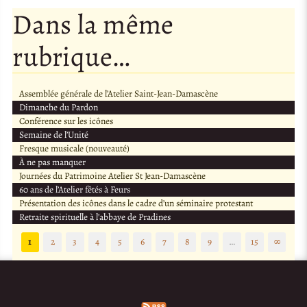
Dans la même
rubrique…
Assemblée générale de l’Atelier Saint-Jean-Damascène
Dimanche du Pardon
Conférence sur les icônes
Semaine de l’Unité
Fresque musicale (nouveauté)
À ne pas manquer
Journées du Patrimoine Atelier St Jean-Damascène
60 ans de l’Atelier fêtés à Feurs
Présentation des icônes dans le cadre d’un séminaire protestant
Retraite spirituelle à l’abbaye de Pradines
1
2
3
4
5
6
7
8
9
…
15
∞