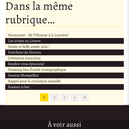
Dans la même
rubrique…
Nouveauté : “de l’Ukraine à la Lumière”
Les icônes au Louvre
Sainte et belle année 2025 !
Fraîcheur du Vercors
Cotisation 2022/2023
Rendez-vous épiscopal
Fontenay lieu d’unité iconographique
Session Montpellier
Rappel pour la cotisation annuelle
Session icône
1
2
3
4
∞
À voir aussi