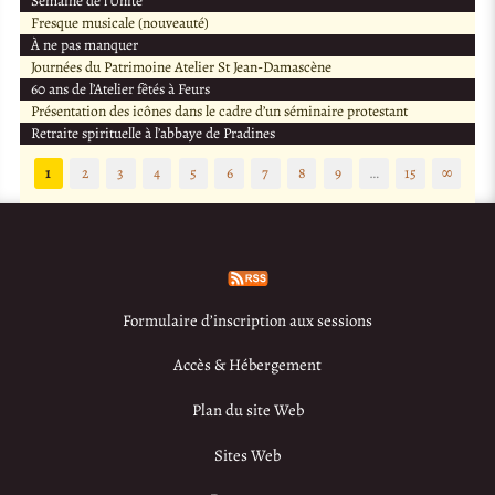
Semaine de l’Unité
Fresque musicale (nouveauté)
À ne pas manquer
Journées du Patrimoine Atelier St Jean-Damascène
60 ans de l’Atelier fêtés à Feurs
Présentation des icônes dans le cadre d’un séminaire protestant
Retraite spirituelle à l’abbaye de Pradines
1
2
3
4
5
6
7
8
9
…
15
∞
Formulaire d’inscription aux sessions
Accès & Hébergement
Plan du site Web
Sites Web