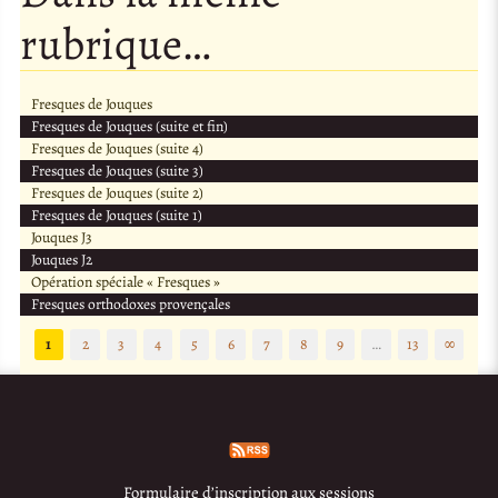
rubrique…
Fresques de Jouques
Fresques de Jouques (suite et fin)
Fresques de Jouques (suite 4)
Fresques de Jouques (suite 3)
Fresques de Jouques (suite 2)
Fresques de Jouques (suite 1)
Jouques J3
Jouques J2
Opération spéciale « Fresques »
Fresques orthodoxes provençales
1
2
3
4
5
6
7
8
9
…
13
∞
Formulaire d’inscription aux sessions