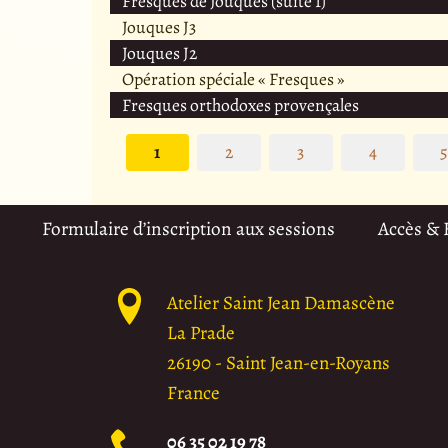
Fresques de Jouques (suite 1)
Jouques J3
Jouques J2
Opération spéciale « Fresques »
Fresques orthodoxes provençales
1
2
3
4
Formulaire d’inscription aux sessions
Accès &
Atelier Saint Jean Damascène
La Prade
26190
-
Saint Jean-en-Royans
France
06 35 02 19 78