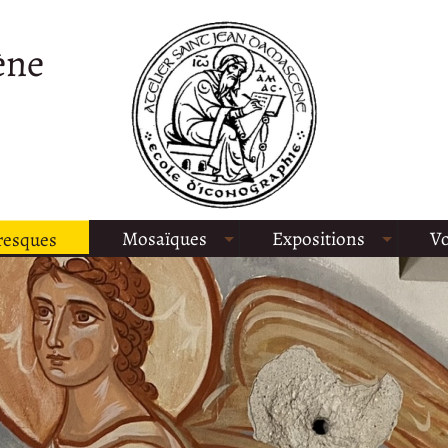
ène
Mosaïques
Expositions
Vo
resques