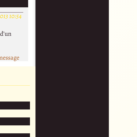
013 10:54
 d’un
message