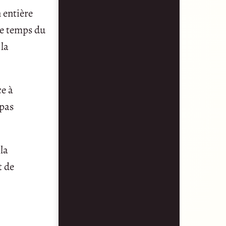
n entière
 le temps du
 la
ce à
 pas
la
t de