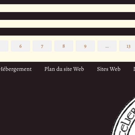
5
6
7
8
9
…
13
 Hébergement
Plan du site Web
Sites Web