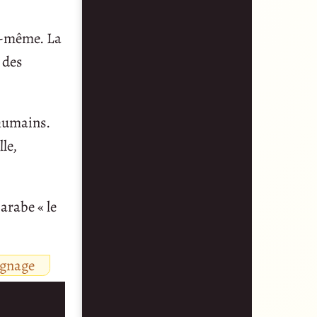
ui-même. La
 des
 humains.
le,
arabe « le
ignage