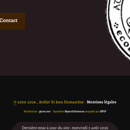
Contact
©
2006-2026 , Atelier St Jean Damascène
•
Mentions légales
Réalisation :
pyrat.net
•
Squelette
SoyezCréateurs
propulsé par
SPIP
Dernière mise à jour du site : mercredi 5 août 2026