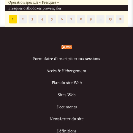
Opération spéciale « Fresques »
Fresques orthodoxes provençales
1
2
3
4
5
6
7
8
9
…
13
∞
Formulaire d’inscription aux sessions
Accès & Hébergement
Plan du site Web
Sites Web
Documents
NewsLetter du site
Définitions