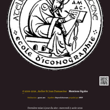
©
2006-2026 , Atelier St Jean Damascène
•
Mentions légales
Réalisation :
pyrat.net
•
Squelette
SoyezCréateurs
propulsé par
SPIP
Dernière mise à jour du site : mercredi 5 août 2026