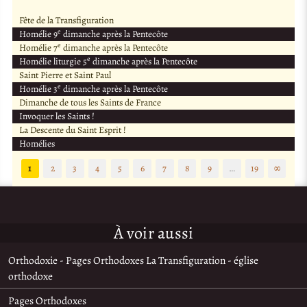
Fête de la Transfiguration
e
Homélie 9
dimanche après la Pentecôte
e
Homélie 7
dimanche après la Pentecôte
e
Homélie liturgie 5
dimanche après la Pentecôte
Saint Pierre et Saint Paul
e
Homélie 3
dimanche après la Pentecôte
Dimanche de tous les Saints de France
Invoquer les Saints !
La Descente du Saint Esprit !
Homélies
1
2
3
4
5
6
7
8
9
…
19
∞
À voir aussi
Orthodoxie - Pages Orthodoxes La Transfiguration - église
orthodoxe
Pages Orthodoxes