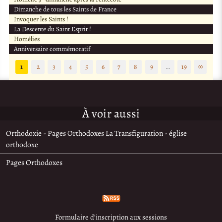
Dimanche de tous les Saints de France
Invoquer les Saints !
La Descente du Saint Esprit !
Homélies
Anniversaire commémoratif
1
2
3
4
5
6
7
8
9
…
19
∞
À voir aussi
Orthodoxie - Pages Orthodoxes La Transfiguration - église
orthodoxe
Pages Orthodoxes
Formulaire d’inscription aux sessions