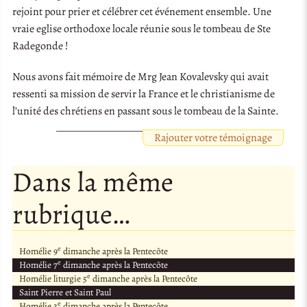
rejoint pour prier et célébrer cet événement ensemble. Une
vraie eglise orthodoxe locale réunie sous le tombeau de Ste
Radegonde !
Nous avons fait mémoire de Mrg Jean Kovalevsky qui avait
ressenti sa mission de servir la France et le christianisme de
l’unité des chrétiens en passant sous le tombeau de la Sainte.
Rajouter votre témoignage
Dans la même
rubrique…
e
Homélie 9
dimanche après la Pentecôte
e
Homélie 7
dimanche après la Pentecôte
e
Homélie liturgie 5
dimanche après la Pentecôte
Saint Pierre et Saint Paul
e
Homélie 3
dimanche après la Pentecôte