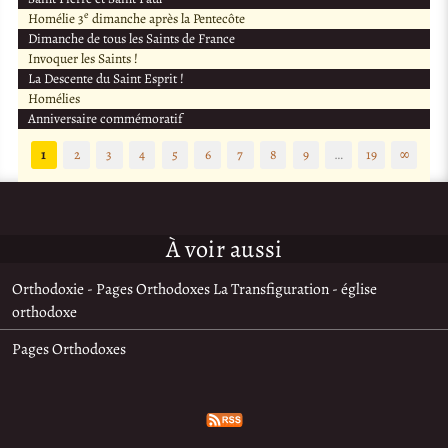
e
Homélie 3
dimanche après la Pentecôte
Dimanche de tous les Saints de France
Invoquer les Saints !
La Descente du Saint Esprit !
Homélies
Anniversaire commémoratif
1
2
3
4
5
6
7
8
9
…
19
∞
À voir aussi
Orthodoxie - Pages Orthodoxes La Transfiguration - église
orthodoxe
Pages Orthodoxes