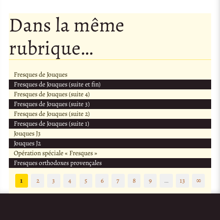
Dans la même
rubrique…
Fresques de Jouques
Fresques de Jouques (suite et fin)
Fresques de Jouques (suite 4)
Fresques de Jouques (suite 3)
Fresques de Jouques (suite 2)
Fresques de Jouques (suite 1)
Jouques J3
Jouques J2
Opération spéciale « Fresques »
Fresques orthodoxes provençales
1
2
3
4
5
6
7
8
9
…
13
∞