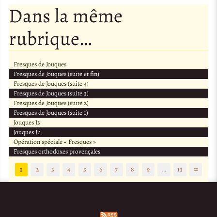
Dans la même
rubrique…
Fresques de Jouques
Fresques de Jouques (suite et fin)
Fresques de Jouques (suite 4)
Fresques de Jouques (suite 3)
Fresques de Jouques (suite 2)
Fresques de Jouques (suite 1)
Jouques J3
Jouques J2
Opération spéciale « Fresques »
Fresques orthodoxes provençales
1
2
3
4
5
6
7
8
9
…
13
∞