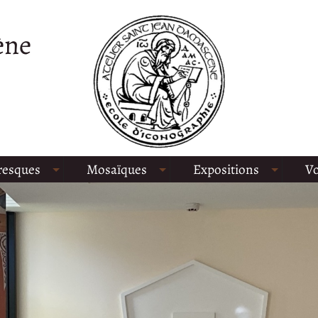
ène
resques
Mosaïques
Expositions
Vo