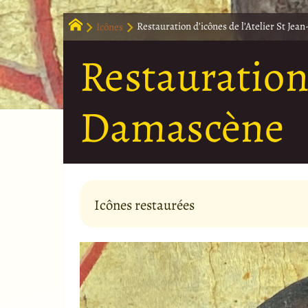
Icônes
Restauration d’icônes de l’Atelier St Je
Restauration 
Damascène
Icônes restaurées