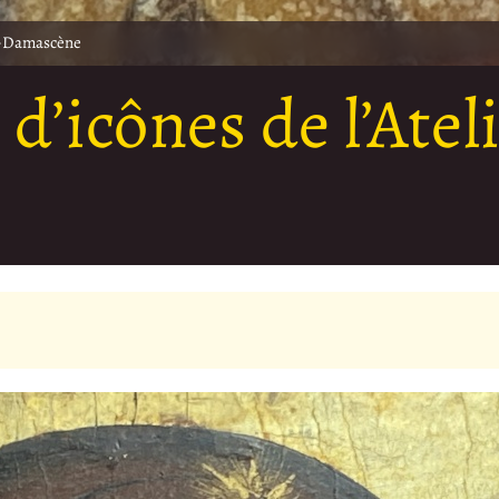
an-Damascène
d’icônes de l’Ateli