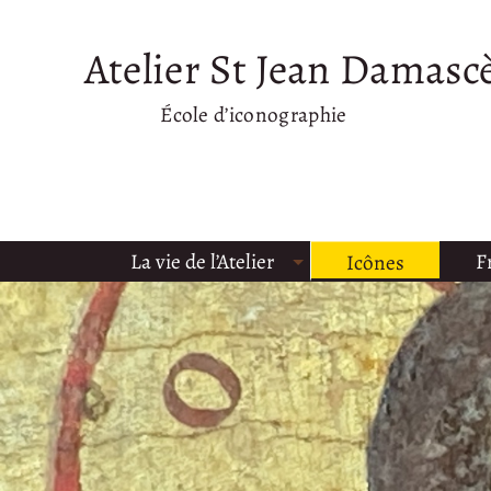
Atelier St Jean Damasc
École d’iconographie
La vie de l’Atelier
F
Icônes