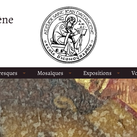
ène
resques
Mosaïques
Expositions
Vo