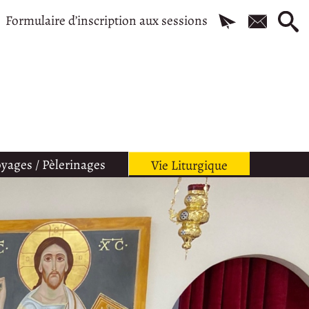
Formulaire d’inscription aux sessions
yages / Pèlerinages
Vie Liturgique