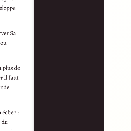
veloppe
rver Sa
 ou
a plus de
 il faut
ande
 échec :
t du