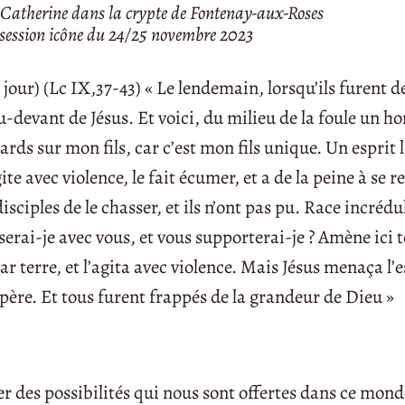
e Catherine dans la crypte de Fontenay-aux-Roses
a session icône du 24/25 novembre 2023
u jour) (Lc IX,37-43) « Le lendemain, lorsqu’ils furent 
u-devant de Jésus. Et voici, du milieu de la foule un 
egards sur mon fils, car c’est mon fils unique. Un esprit le
agite avec violence, le fait écumer, et a de la peine à se r
 disciples de le chasser, et ils n’ont pas pu. Race incrédu
erai-je avec vous, et vous supporterai-je ? Amène ici to
r terre, et l’agita avec violence. Mais Jésus menaça l’e
n père. Et tous furent frappés de la grandeur de Dieu »
r des possibilités qui nous sont offertes dans ce mond