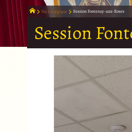
Vie Liturgique
Session Fontenay-aux-Roses
Session Fon