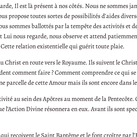
egarde, Il est là présent à nos côtés. Nous ne sommes ja
us propose toutes sortes de possibilités d’aides diverse
Nous sommes ballottés par la tempête des activités et d
nt Lui nous regarde, nous observe et attend patiemmen
Cette relation existentielle qui guérit toute plaie.
du Christ en route vers le Royaume. Ils suivent le Chris
mandent comment faire ? Comment comprendre ce qui se 
une parcelle de cette Amour mais ils sont encore dans l
tivité au sein des Apôtres au moment de la Pentecôte. C
ue l’Action Divine résonnera en eux. Avant ils sont spe
 qui reçoivent le Saint Baptême et le font croître par l’