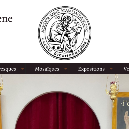
ène
resques
Mosaïques
Expositions
Vo