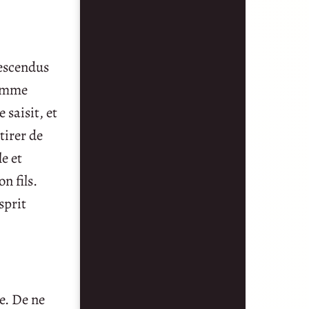
descendus
homme
 saisit, et
etirer de
le et
n fils.
sprit
e. De ne