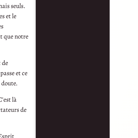
mais seuls.
s et le
es
t que notre
t de
passe et ce
e doute.
’est là
ctateurs de
Esprit