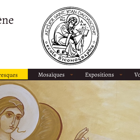
ène
Mosaïques
Expositions
Vo
resques