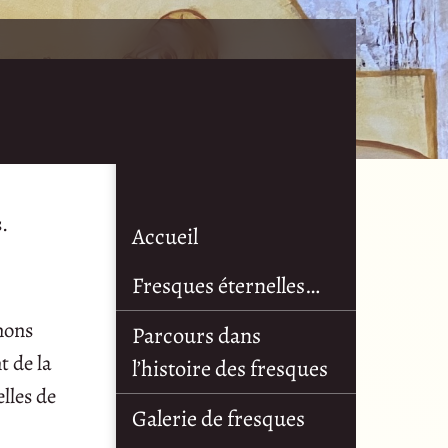
.
Accueil
Fresques éternelles…
nnons
Parcours dans
t de la
l’histoire des fresques
lles de
Galerie de fresques