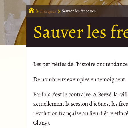
Fresques
Sauver les fresques !
Sauver les fr
Les péripéties de l’histoire ont tendanc
De nombreux exemples en témoignent.
Parfois c’est le contraire. A Berzé-la-v
actuellement la session d’icônes, les f
révolution française au lieu d’être effac
Cluny).