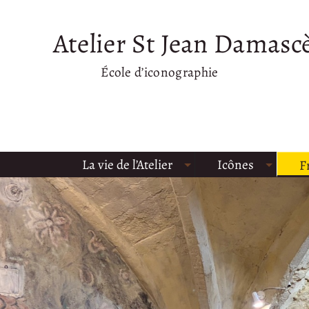
Atelier St Jean Damasc
École d’iconographie
La vie de l’Atelier
Icônes
F