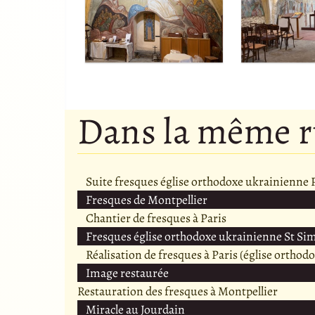
Dans la même 
Suite fresques église orthodoxe ukrainienne 
Fresques de Montpellier
Chantier de fresques à Paris
Fresques église orthodoxe ukrainienne St Si
Réalisation de fresques à Paris (église orthod
Image restaurée
Restauration des fresques à Montpellier
Miracle au Jourdain