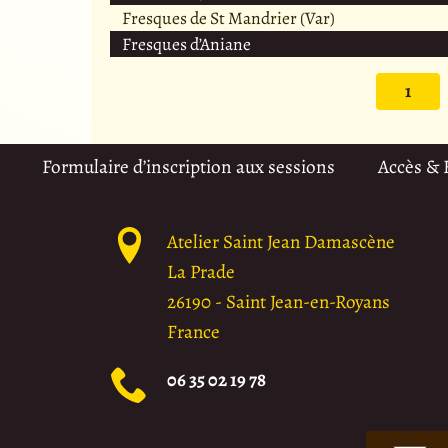
Fresques de St Mandrier (Var)
Fresques d’Aniane
1
Formulaire d’inscription aux sessions
Accès &
Atelier Saint Jean Damascène
La Prade
26190
-
Saint Jean-en-Royans
France
06 35 02 19 78