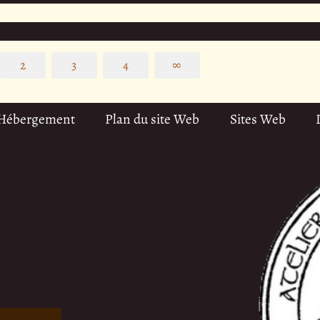
2
3
4
∞
 Hébergement
Plan du site Web
Sites Web