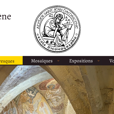
ène
Mosaïques
Expositions
Vo
resques