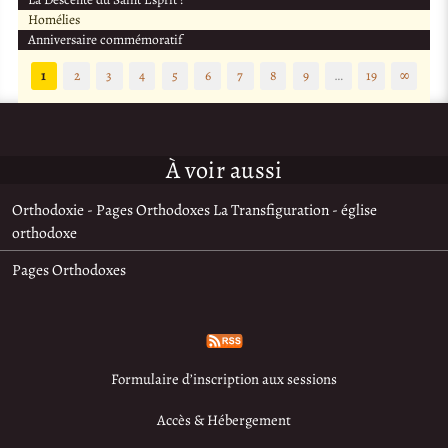
Homélies
Anniversaire commémoratif
1
2
3
4
5
6
7
8
9
…
19
∞
À voir aussi
Orthodoxie - Pages Orthodoxes La Transfiguration - église
orthodoxe
Pages Orthodoxes
Formulaire d’inscription aux sessions
Accès & Hébergement