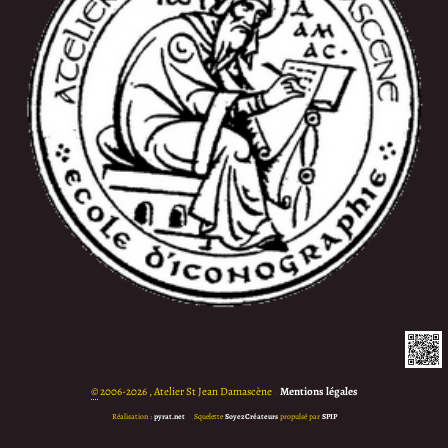
©
2006-2026 , Atelier St Jean Damascène
•
Mentions légales
Réalisation :
pyrat.net
•
Squelette
SoyezCréateurs
propulsé par
SPIP