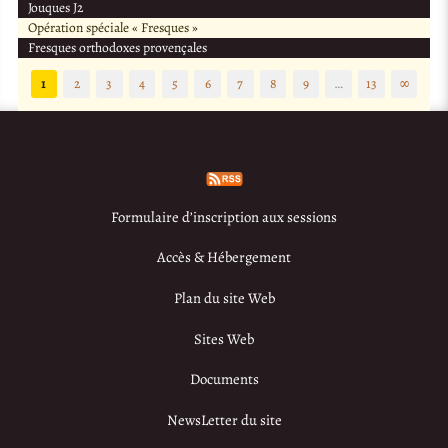
Jouques J2
Opération spéciale « Fresques »
Fresques orthodoxes provençales
1
2
3
4
5
6
7
8
9
…
13
∞
Formulaire d’inscription aux sessions
Accès & Hébergement
Plan du site Web
Sites Web
Documents
NewsLetter du site