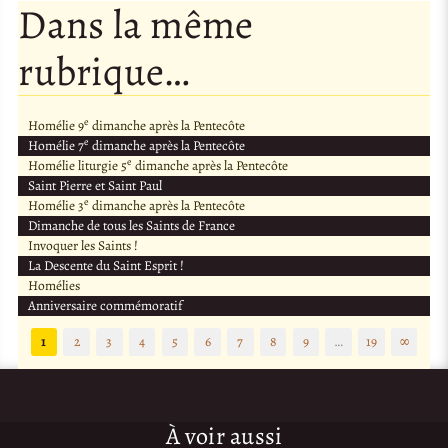
Dans la même
rubrique…
e
Homélie 9
dimanche après la Pentecôte
e
Homélie 7
dimanche après la Pentecôte
e
Homélie liturgie 5
dimanche après la Pentecôte
Saint Pierre et Saint Paul
e
Homélie 3
dimanche après la Pentecôte
Dimanche de tous les Saints de France
Invoquer les Saints !
La Descente du Saint Esprit !
Homélies
Anniversaire commémoratif
1
2
3
4
5
6
7
8
9
…
19
∞
À voir aussi