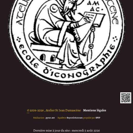
©
2006-2026 , Atelier St Jean Damascène
•
Mentions légales
Réalisation :
pyrat.net
•
Squelette
SoyezCréateurs
propulsé par
SPIP
Dernière mise à jour du site : mercredi 5 août 2026