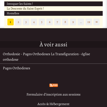
Invoquer les Saints !
La Descente du Saint Esprit !
Homélies
1
2
3
4
5
6
7
8
9
…
19
∞
À voir aussi
Orthodoxie - Pages Orthodoxes La Transfiguration - église
orthodoxe
Pages Orthodoxes
Formulaire d’inscription aux sessions
Accès & Hébergement