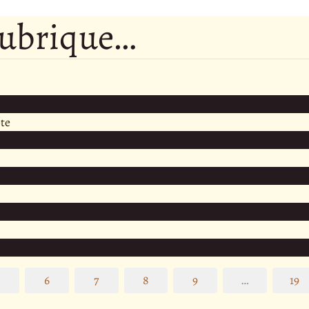
rubrique…
te
5
6
7
8
9
…
19