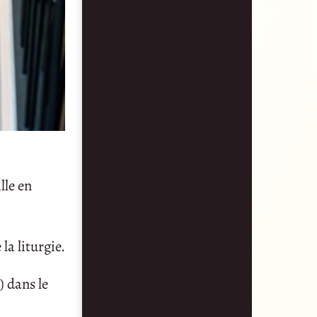
lle en
la liturgie.
) dans le