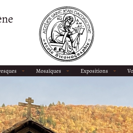
ène
resques
Mosaïques
Expositions
Vo