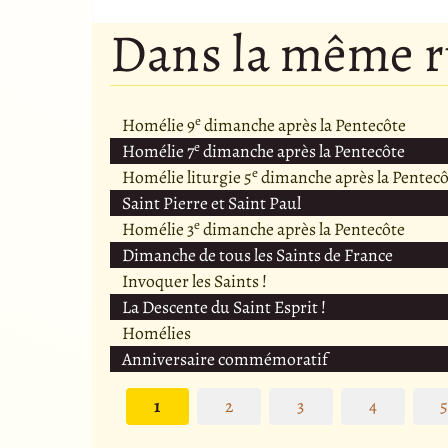
Dans la même 
e
Homélie 9
dimanche après la Pentecôte
e
Homélie 7
dimanche après la Pentecôte
e
Homélie liturgie 5
dimanche après la Pentecô
Saint Pierre et Saint Paul
e
Homélie 3
dimanche après la Pentecôte
Dimanche de tous les Saints de France
Invoquer les Saints !
La Descente du Saint Esprit !
Homélies
Anniversaire commémoratif
1
2
3
4