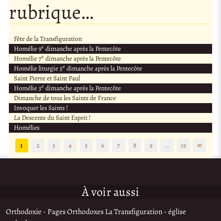
rubrique…
Fête de la Transfiguration
e
Homélie 9
dimanche après la Pentecôte
e
Homélie 7
dimanche après la Pentecôte
e
Homélie liturgie 5
dimanche après la Pentecôte
Saint Pierre et Saint Paul
e
Homélie 3
dimanche après la Pentecôte
Dimanche de tous les Saints de France
Invoquer les Saints !
La Descente du Saint Esprit !
Homélies
1
2
3
4
5
6
7
8
9
…
19
∞
À voir aussi
Orthodoxie - Pages Orthodoxes La Transfiguration - église