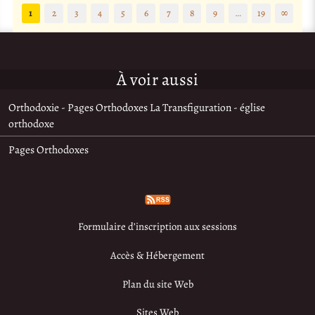
1
2
3
4
5
6
7
8
9
…
19
∞
À voir aussi
Orthodoxie - Pages Orthodoxes La Transfiguration - église
orthodoxe
Pages Orthodoxes
Formulaire d’inscription aux sessions
Accès & Hébergement
Plan du site Web
Sites Web