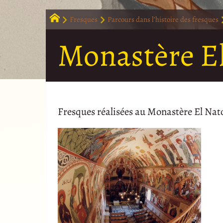
Fresques
Parcours dans l’histoire des fresques
Monastère El
Fresques réalisées au Monastère El Natou