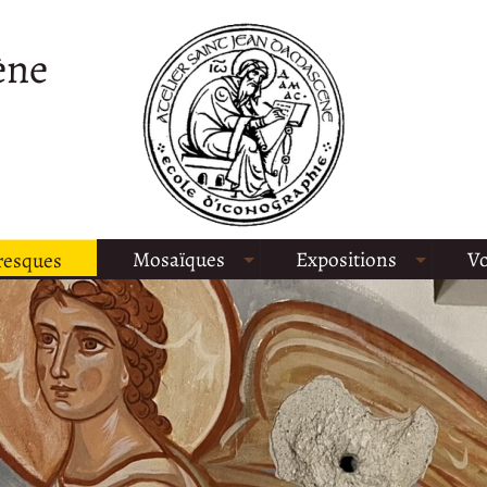
ène
Mosaïques
Expositions
Vo
resques