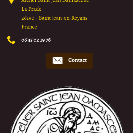
La Prade
26190
-
Saint Jean-en-Royans
France
06 35 02 19 78
Contact