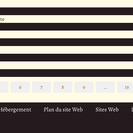
te
5
6
7
8
9
…
19
 Hébergement
Plan du site Web
Sites Web