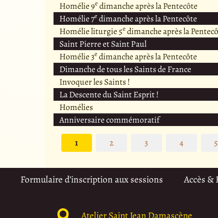
e
Homélie 9
dimanche après la Pentecôte
e
Homélie 7
dimanche après la Pentecôte
e
Homélie liturgie 5
dimanche après la Pentecô
Saint Pierre et Saint Paul
e
Homélie 3
dimanche après la Pentecôte
Dimanche de tous les Saints de France
Invoquer les Saints !
La Descente du Saint Esprit !
Homélies
Anniversaire commémoratif
1
2
3
4
Formulaire d’inscription aux sessions
Accès &
Atelier Saint Jean Damascène