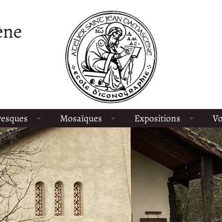
ène
resques
Mosaïques
Expositions
Vo