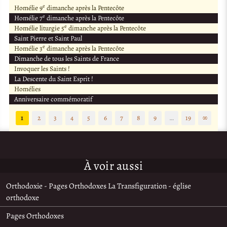
e
Homélie 9
dimanche après la Pentecôte
e
Homélie 7
dimanche après la Pentecôte
e
Homélie liturgie 5
dimanche après la Pentecôte
Saint Pierre et Saint Paul
e
Homélie 3
dimanche après la Pentecôte
Dimanche de tous les Saints de France
Invoquer les Saints !
La Descente du Saint Esprit !
Homélies
Anniversaire commémoratif
1
2
3
4
5
6
7
8
9
…
19
∞
À voir aussi
Orthodoxie - Pages Orthodoxes La Transfiguration - église
orthodoxe
Pages Orthodoxes