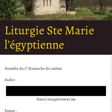
Liturgie Ste Marie
l’égyptienne
e
Homélie du 5
dimanche de carême
Audio :
Audio
Player
Nouvel enregistrement 166
Textes ;