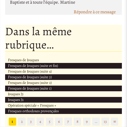
Baptiste et à toute l’équipe. Martine
Répondre à ce message
Dans la même
rubrique…
Fresques de Jouques
Fresques de Jouques (suite et fin)
Fresques de Jouques (suite 4)
Fresques de Jouques (suite 3)
Fresques de Jouques (suite 2)
Fresques de Jouques (suite 1)
Jouques J3
Jouques J2
Opération spéciale « Fresques »
Fresques orthodoxes provençales
1
2
3
4
5
6
7
8
9
…
13
∞