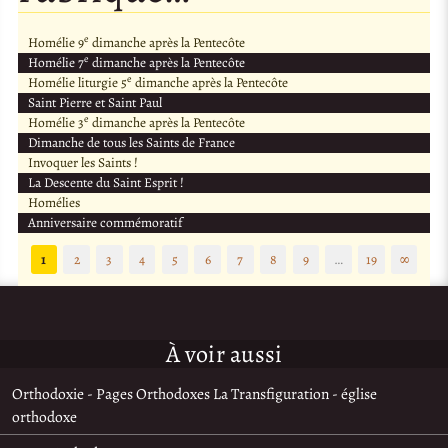
e
Homélie 9
dimanche après la Pentecôte
e
Homélie 7
dimanche après la Pentecôte
e
Homélie liturgie 5
dimanche après la Pentecôte
Saint Pierre et Saint Paul
e
Homélie 3
dimanche après la Pentecôte
Dimanche de tous les Saints de France
Invoquer les Saints !
La Descente du Saint Esprit !
Homélies
Anniversaire commémoratif
1
2
3
4
5
6
7
8
9
…
19
∞
À voir aussi
Orthodoxie - Pages Orthodoxes La Transfiguration - église
orthodoxe