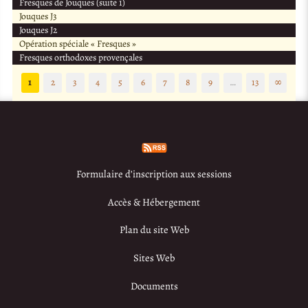
Fresques de Jouques (suite 1)
Jouques J3
Jouques J2
Opération spéciale « Fresques »
Fresques orthodoxes provençales
1
2
3
4
5
6
7
8
9
…
13
∞
Formulaire d’inscription aux sessions
Accès & Hébergement
Plan du site Web
Sites Web
Documents