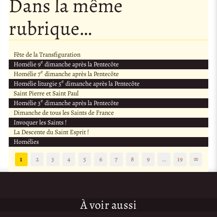
Dans la même
rubrique…
Fête de la Transfiguration
e
Homélie 9
dimanche après la Pentecôte
e
Homélie 7
dimanche après la Pentecôte
e
Homélie liturgie 5
dimanche après la Pentecôte
Saint Pierre et Saint Paul
e
Homélie 3
dimanche après la Pentecôte
Dimanche de tous les Saints de France
Invoquer les Saints !
La Descente du Saint Esprit !
Homélies
1
2
3
4
5
6
7
8
9
…
19
∞
À voir aussi