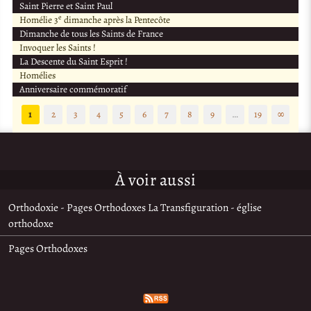
Saint Pierre et Saint Paul
e
Homélie 3
dimanche après la Pentecôte
Dimanche de tous les Saints de France
Invoquer les Saints !
La Descente du Saint Esprit !
Homélies
Anniversaire commémoratif
1
2
3
4
5
6
7
8
9
…
19
∞
À voir aussi
Orthodoxie - Pages Orthodoxes La Transfiguration - église
orthodoxe
Pages Orthodoxes