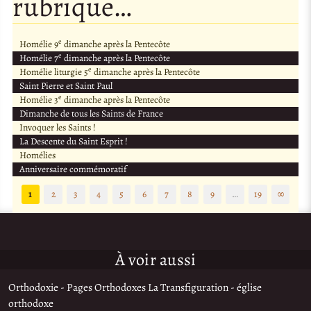
rubrique…
e
Homélie 9
dimanche après la Pentecôte
e
Homélie 7
dimanche après la Pentecôte
e
Homélie liturgie 5
dimanche après la Pentecôte
Saint Pierre et Saint Paul
e
Homélie 3
dimanche après la Pentecôte
Dimanche de tous les Saints de France
Invoquer les Saints !
La Descente du Saint Esprit !
Homélies
Anniversaire commémoratif
1
2
3
4
5
6
7
8
9
…
19
∞
À voir aussi
Orthodoxie - Pages Orthodoxes La Transfiguration - église
orthodoxe