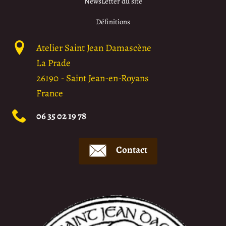
NewsLetter du site
Définitions
Atelier Saint Jean Damascène
La Prade
26190
-
Saint Jean-en-Royans
France
06 35 02 19 78
Contact