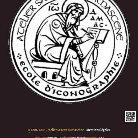
©
2006-2026 , Atelier St Jean Damascène
•
Mentions légales
Réalisation :
pyrat.net
•
Squelette
SoyezCréateurs
propulsé par
SPIP