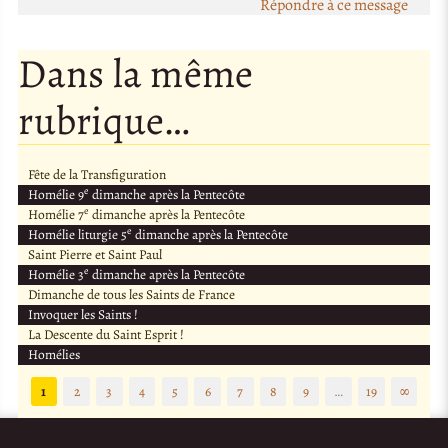
Répondre à ce message
Dans la même
rubrique…
Fête de la Transfiguration
e
Homélie 9
dimanche après la Pentecôte
e
Homélie 7
dimanche après la Pentecôte
e
Homélie liturgie 5
dimanche après la Pentecôte
Saint Pierre et Saint Paul
e
Homélie 3
dimanche après la Pentecôte
Dimanche de tous les Saints de France
Invoquer les Saints !
La Descente du Saint Esprit !
Homélies
1
2
3
4
5
6
7
8
9
…
19
∞