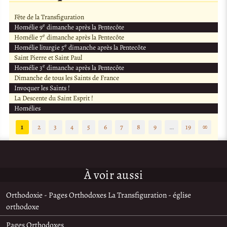
Fête de la Transfiguration
e
Homélie 9
dimanche après la Pentecôte
e
Homélie 7
dimanche après la Pentecôte
e
Homélie liturgie 5
dimanche après la Pentecôte
Saint Pierre et Saint Paul
e
Homélie 3
dimanche après la Pentecôte
Dimanche de tous les Saints de France
Invoquer les Saints !
La Descente du Saint Esprit !
Homélies
1
2
3
4
5
6
7
8
9
…
19
∞
À voir aussi
Orthodoxie - Pages Orthodoxes La Transfiguration - église
orthodoxe
Pages Orthodoxes