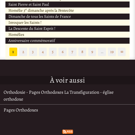
Saint Pierre et Saint Paul
e
Homélie 3
dimanche après la Pentecôte
Dimanche de tous les Saints de France
Invoquer les Saints !
La Descente du Saint Esprit !
Homélies
Anniversaire commémoratif
1
2
3
4
5
6
7
8
9
…
19
∞
À voir aussi
Orthodoxie - Pages Orthodoxes La Transfiguration - église
orthodoxe
Pages Orthodoxes