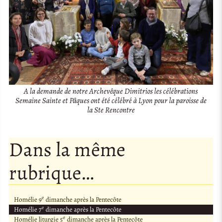
A la demande de notre Archevêque Dimitrios les célébrations
Semaine Sainte et Pâques ont été célébré à Lyon pour la paroisse de
la Ste Rencontre
Dans la même
rubrique…
e
Homélie 9
dimanche après la Pentecôte
e
Homélie 7
dimanche après la Pentecôte
e
Homélie liturgie 5
dimanche après la Pentecôte