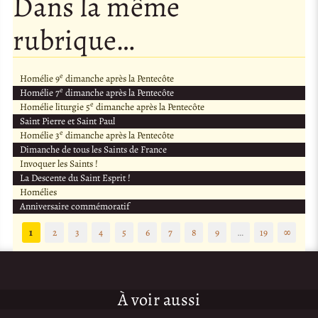
Dans la même
rubrique…
e
Homélie 9
dimanche après la Pentecôte
e
Homélie 7
dimanche après la Pentecôte
e
Homélie liturgie 5
dimanche après la Pentecôte
Saint Pierre et Saint Paul
e
Homélie 3
dimanche après la Pentecôte
Dimanche de tous les Saints de France
Invoquer les Saints !
La Descente du Saint Esprit !
Homélies
Anniversaire commémoratif
1
2
3
4
5
6
7
8
9
…
19
∞
À voir aussi