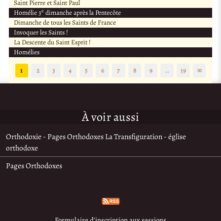
Saint Pierre et Saint Paul
e
Homélie 3
dimanche après la Pentecôte
Dimanche de tous les Saints de France
Invoquer les Saints !
La Descente du Saint Esprit !
Homélies
1
2
3
4
5
6
7
8
9
…
19
∞
À voir aussi
Orthodoxie - Pages Orthodoxes La Transfiguration - église
orthodoxe
Pages Orthodoxes
Formulaire d’inscription aux sessions