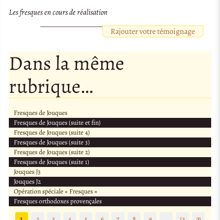
Les fresques en cours de réalisation
Rajouter votre témoignage
Dans la même
rubrique…
Fresques de Jouques
Fresques de Jouques (suite et fin)
Fresques de Jouques (suite 4)
Fresques de Jouques (suite 3)
Fresques de Jouques (suite 2)
Fresques de Jouques (suite 1)
Jouques J3
Jouques J2
Opération spéciale « Fresques »
Fresques orthodoxes provençales
1
2
3
4
5
6
7
8
9
…
13
∞