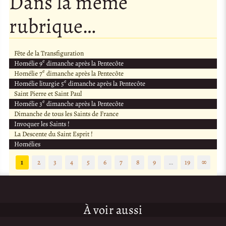
Dans la même
rubrique…
Fête de la Transfiguration
e
Homélie 9
dimanche après la Pentecôte
e
Homélie 7
dimanche après la Pentecôte
e
Homélie liturgie 5
dimanche après la Pentecôte
Saint Pierre et Saint Paul
e
Homélie 3
dimanche après la Pentecôte
Dimanche de tous les Saints de France
Invoquer les Saints !
La Descente du Saint Esprit !
Homélies
1
2
3
4
5
6
7
8
9
…
19
∞
À voir aussi