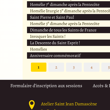
e
Homélie 7
dimanche après la Pentecôte
e
Homélie liturgie 5
dimanche après la Pentecô
Saint Pierre et Saint Paul
e
Homélie 3
dimanche après la Pentecôte
Dimanche de tous les Saints de France
Invoquer les Saints !
La Descente du Saint Esprit !
Homélies
Anniversaire commémoratif
1
2
3
4
Formulaire d’inscription aux sessions
Accès &
Atelier Saint Jean Damascène