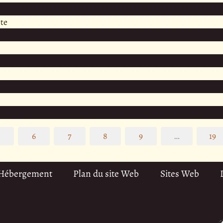
te
5
6
7
8
9
…
19
 Hébergement
Plan du site Web
Sites Web