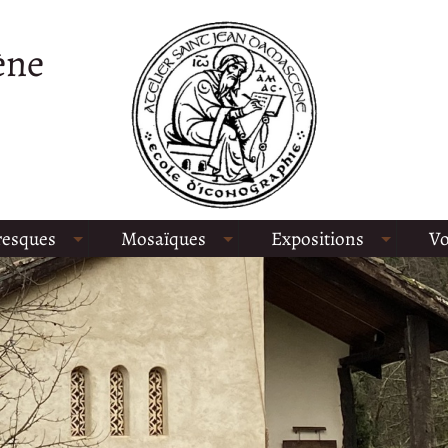
ène
resques
Mosaïques
Expositions
Vo