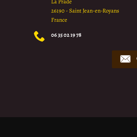
La Prade
26190
-
Saint Jean-en-Royans
France
06 35 02 19 78