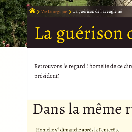
Vie Liturgique
La guérison de l’aveugle né
La guérison d
Retrouvons le regard ! homélie de ce d
président)
Dans la même 
e
Homélie 9
dimanche après la Pentecôte