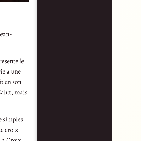
Jean-
résente le
rie a une
it en son
 Salut, mais
e simples
e croix
La Croix,