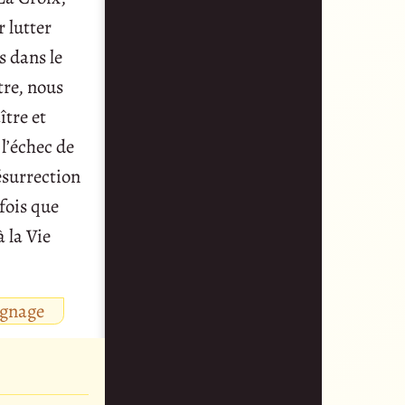
 lutter
s dans le
tre, nous
ître et
 l’échec de
ésurrection
 fois que
 la Vie
ignage