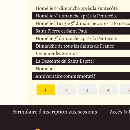
e
Homélie 9
dimanche après la Pentecôte
e
Homélie 7
dimanche après la Pentecôte
e
Homélie liturgie 5
dimanche après la Pentecô
Saint Pierre et Saint Paul
e
Homélie 3
dimanche après la Pentecôte
Dimanche de tous les Saints de France
Invoquer les Saints !
La Descente du Saint Esprit !
Homélies
Anniversaire commémoratif
1
2
3
4
Formulaire d’inscription aux sessions
Accès &