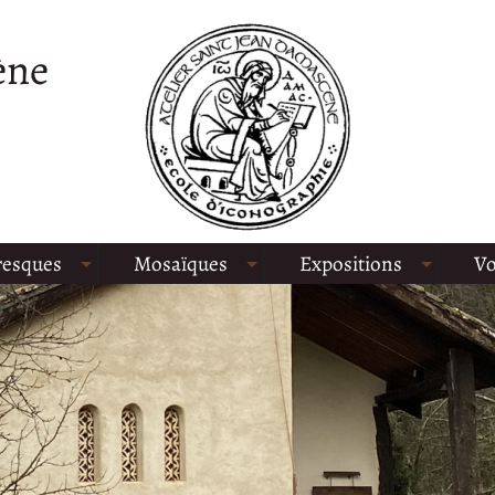
ène
resques
Mosaïques
Expositions
Vo