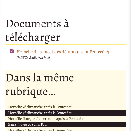
Documents à
télécharger
Homélie du samedi des défunts (avant Pentecôte)
(MPEG4 Audio, 9.2 Mio)
Dans la même
rubrique…
e
Homélie 9
dimanche après la Pentecôte
e
Homélie 7
dimanche après la Pentecôte
e
Homélie liturgie 5
dimanche après la Pentecôte
Saint Pierre et Saint Paul
e
Homélie 3
dimanche après la Pentecôte