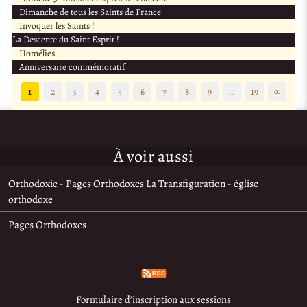
Dimanche de tous les Saints de France
Invoquer les Saints !
La Descente du Saint Esprit !
Homélies
Anniversaire commémoratif
1
2
3
4
5
6
7
8
9
…
19
∞
À voir aussi
Orthodoxie - Pages Orthodoxes La Transfiguration - église
orthodoxe
Pages Orthodoxes
Formulaire d’inscription aux sessions