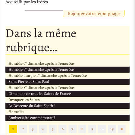
Accueilli par les frères
Rajouter votre témoignage
Dans la même
rubrique…
e
Homélie 9
dimanche après la Pentecôte
e
Homélie 7
dimanche après la Pentecôte
e
Homélie liturgie 5
dimanche après la Pentecôte
Saint Pierre et Saint Paul
e
Homélie 3
dimanche après la Pentecôte
Dimanche de tous les Saints de France
Invoquer les Saints !
La Descente du Saint Esprit !
Homélies
Anniversaire commémoratif
1
2
3
4
5
6
7
8
9
…
19
∞