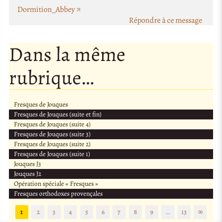
Dormition_Abbey
Répondre à ce message
Dans la même
rubrique…
Fresques de Jouques
Fresques de Jouques (suite et fin)
Fresques de Jouques (suite 4)
Fresques de Jouques (suite 3)
Fresques de Jouques (suite 2)
Fresques de Jouques (suite 1)
Jouques J3
Jouques J2
Opération spéciale « Fresques »
Fresques orthodoxes provençales
1
2
3
4
5
6
7
8
9
…
13
∞