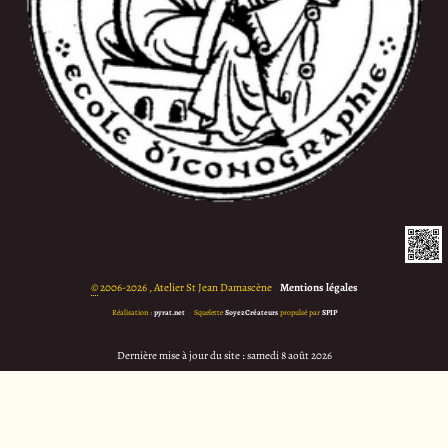
©
2006-2026 , Atelier St Jean Damascène
•
Mentions légales
Réalisation :
pyrat.net
•
Squelette
SoyezCréateurs
propulsé par
SPIP
Dernière mise à jour du site : samedi 8 août 2026