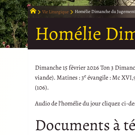
Vie Liturgique
Homélie Dimanche du Jugement
Homélie Dim
Dimanche 15 février 2026 Ton 3 Dimanch
e
viande). Matines : 3
évangile : Mc XVI,9
(106).
Audio de l’homélie du jour cliquez ci-d
Documents à té