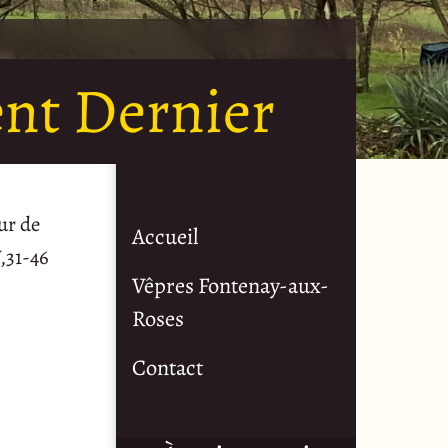
nt Dernier
ur de
Accueil
,31-46
Vêpres Fontenay-aux-
Roses
Contact