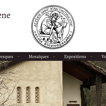
ène
resques
Mosaïques
Expositions
Vo