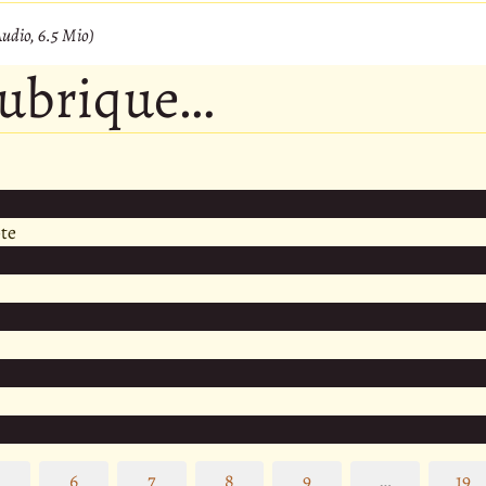
dio, 6.5 Mio)
rubrique…
te
5
6
7
8
9
…
19