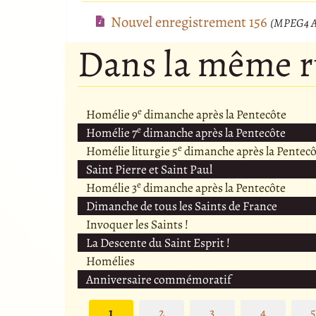
Nouvel enregistrement 156
(MPEG4 Au
Dans la même 
e
Homélie 9
dimanche après la Pentecôte
e
Homélie 7
dimanche après la Pentecôte
e
Homélie liturgie 5
dimanche après la Pentecô
Saint Pierre et Saint Paul
e
Homélie 3
dimanche après la Pentecôte
Dimanche de tous les Saints de France
Invoquer les Saints !
La Descente du Saint Esprit !
Homélies
Anniversaire commémoratif
1
2
3
4