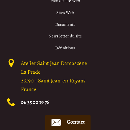
Plan du site Web
Sites Web
Documents
NewsLetter du site
Définitions
Atelier Saint Jean Damascène
La Prade
26190
-
Saint Jean-en-Royans
France
06 35 02 19 78
Contact