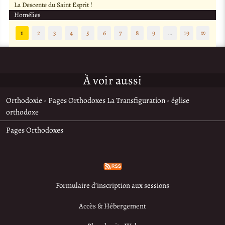
La Descente du Saint Esprit !
Homélies
1
2
3
4
5
6
7
8
9
…
19
∞
À voir aussi
Orthodoxie - Pages Orthodoxes La Transfiguration - église
orthodoxe
Pages Orthodoxes
Formulaire d’inscription aux sessions
Accès & Hébergement