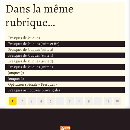
Dans la même
rubrique…
Fresques de Jouques
Fresques de Jouques (suite et fin)
Fresques de Jouques (suite 4)
Fresques de Jouques (suite 3)
Fresques de Jouques (suite 2)
Fresques de Jouques (suite 1)
Jouques J3
Jouques J2
Opération spéciale « Fresques »
Fresques orthodoxes provençales
1
2
3
4
5
6
7
8
9
…
13
∞