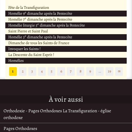
Fête de la Transfiguration
e
Homélie 9
dimanche après la Pentecôte
e
Homélie 7
dimanche après la Pentecôte
e
Homélie liturgie 5
dimanche après la Pentecôte
Saint Pierre et Saint Paul
e
Homélie 3
dimanche après la Pentecôte
Dimanche de tous les Saints de France
Invoquer les Saints !
La Descente du Saint Esprit !
Homélies
1
2
3
4
5
6
7
8
9
…
19
∞
À voir aussi
Orthodoxie - Pages Orthodoxes La Transfiguration - église
orthodoxe
Pages Orthodoxes